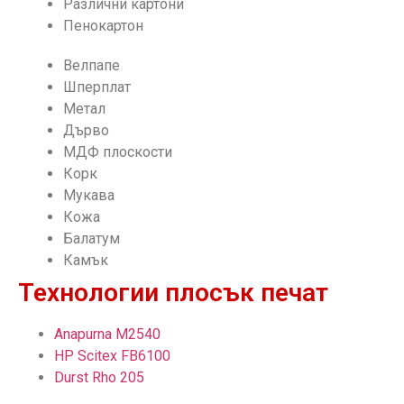
Различни картони
Пенокартон
Велпапе
Шперплат
Метал
Дърво
МДФ плоскости
Корк
Мукава
Кожа
Балатум
Камък
Технологии плосък печат
Anapurna M2540
HP Scitex FB6100
Durst Rho 205