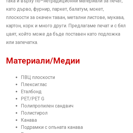
така и върху по
–
нетрадиционни материали за печат,
като дърво, фурнир, паркет, балатум, мокет,
плоскости за окачен таван, метални листове, мукава,
картон, корк и много други. Предлагаме печат и с бял
цвят, който може да бъде поставен като подложка
или запечатка.
Материали/Медии
ПВЦ плоскости
Плексиглас
Еталбонд
PET/PET G
Полипропилен сандвич
Полистирол
Канава
Подрамки с опъната канава