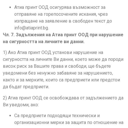
Атиа принт ООД осигурява възможност за
отправяне на горепосочените искания, чрез
изпращане на заявление в свободен текст до
info@atiaprint.bg.
Чл. 7. Задължения на Атиа принт ООД при нарушение
на сигурността на личните ви данни.
1) Ако Атиа принт ООД установи нарушение на
сигурността на личните Ви данни, което може да породи
висок риск за Вашите права и свободи, ще бъдете
уведомени без ненужно забавяне за нарушението,
както и за мерките, които са предприети или предстои
да бъдат предприети.
2) Атиа принт ООД се освобождава от задължението да
Ви уведоми, ако:
Са предприети подходящи технически и
организационни мерки за защита по отношение на