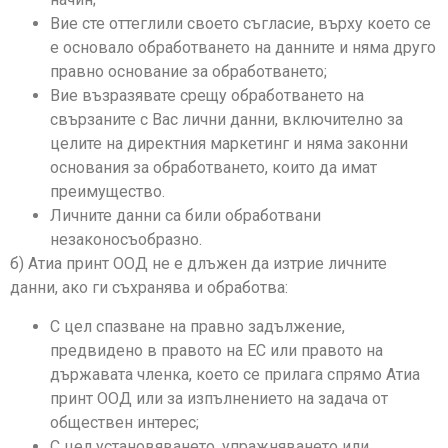
Вие сте оттеглили своето съгласие, върху което се
е основало обработването на данните и няма друго
правно основание за обработването;
Вие възразявате срещу обработването на
свързаните с Вас лични данни, включително за
целите на директния маркетинг и няма законни
основания за обработването, които да имат
преимущество.
Личните данни са били обработвани
незаконосъобразно.
б) Атиа принт ООД не е длъжен да изтрие личните
данни, ако ги съхранява и обработва:
С цел спазване на правно задължение,
предвидено в правото на ЕС или правото на
държавата членка, което се прилага спрямо Атиа
принт ООД или за изпълнението на задача от
обществен интерес;
С цел установяването, упражняването или