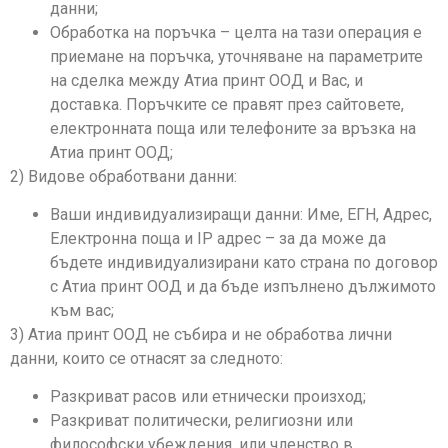
данни;
Обработка на поръчка – целта на тази операция е
приемане на поръчка, уточняване на параметрите
на сделка между Атиа принт ООД и Вас, и
доставка. Поръчките се правят през сайтовете,
електронната поща или телефоните за връзка на
Атиа принт ООД;
2) Видове обработвани данни:
Ваши индивидуализиращи данни: Име, ЕГН, Адрес,
Електронна поща и IP адрес – за да може да
бъдете индивидуализирани като страна по договор
с Атиа принт ООД и да бъде изпълнено дължимото
към вас;
3) Атиа принт ООД не събира и не обработва лични
данни, които се отнасят за следното:
Разкриват расов или етнически произход;
Разкриват политически, религиозни или
философски убеждения, или членство в