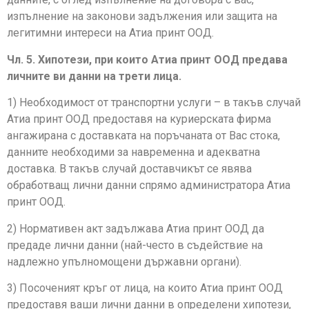
изпълнение на законови задължения или защита на
легитимни интереси на Атиа принт ООД.
Чл. 5. Хипотези, при които Атиа принт ООД предава
личните ви данни на трети лица.
1) Необходимост от транспортни услуги – в такъв случай
Атиа принт ООД предоставя на куриерската фирма
ангажирана с доставката на поръчаната от Вас стока,
данните необходими за навременна и адекватна
доставка. В такъв случай доставчикът се явява
обработващ лични данни спрямо администратора Атиа
принт ООД.
2) Нормативен акт задължава Атиа принт ООД да
предаде лични данни (най-често в съдействие на
надлежно упълномощени държавни органи).
3) Посоченият кръг от лица, на които Атиа принт ООД
предоставя ваши лични данни в определени хипотези,