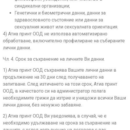
синдикални организации;
Генетични и биометрични данни, данни за
здравословното състояние или данни за
сексуалния живот или сексуалната ориентация.
4) Атиа принт ООД не използва автоматизирано
обработване, включително профилиране на събираните
лични данни.
Чл. 4. Срок за съхранение на личните Ви данни.
1) Атиа принт ООД съхранява Вашите лични данни в
продължение на 30 дни след получаването на
запитване. След изтичането на този срок, Атиа принт
ООД, в качеството си на администратор полага
необходимите грижи да изтрие и унищожи всички Ваши
лични данни, без ненужно забавяне.
2) Атиа принт ООД Ви уведомява, в случай, че е
необходимо удължаване на срока за съхранение на
данните, с оглед изпълнение на договора с вас,