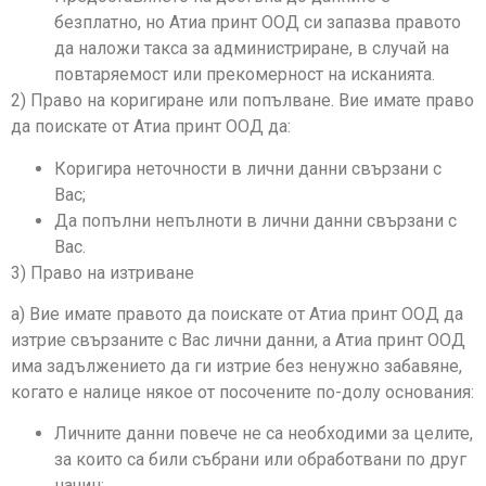
безплатно, но Атиа принт ООД си запазва правото
да наложи такса за администриране, в случай на
повтаряемост или прекомерност на исканията.
2) Право на коригиране или попълване. Вие имате право
да поискате от Атиа принт ООД да:
Коригира неточности в лични данни свързани с
Вас;
Да попълни непълноти в лични данни свързани с
Вас.
3) Право на изтриване
а) Вие имате правото да поискате от Атиа принт ООД да
изтрие свързаните с Вас лични данни, а Атиа принт ООД
има задължението да ги изтрие без ненужно забавяне,
когато е налице някое от посочените по-долу основания:
Личните данни повече не са необходими за целите,
за които са били събрани или обработвани по друг
начин;