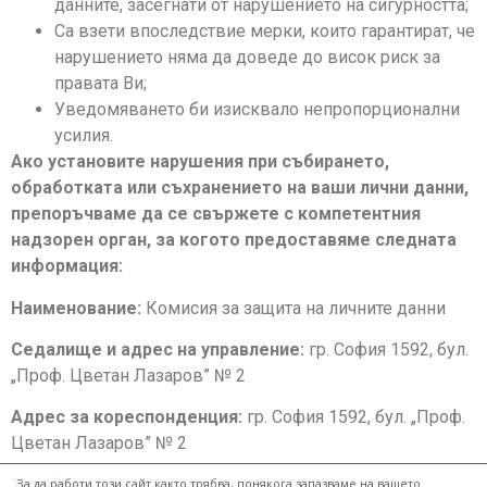
данните, засегнати от нарушението на сигурността;
Са взети впоследствие мерки, които гарантират, че
нарушението няма да доведе до висок риск за
правата Ви;
Уведомяването би изисквало непропорционални
усилия.
Ако установите нарушения при събирането,
обработката или съхранението на ваши лични данни,
препоръчваме да се свържете с компетентния
надзорен орган, за когото предоставяме следната
информация:
Наименование:
Комисия за защита на личните данни
Седалище и адрес на управление:
гр. София 1592, бул.
„Проф. Цветан Лазаров” № 2
Адрес за кореспонденция:
гр. София 1592, бул. „Проф.
Цветан Лазаров” № 2
Телефон:
02 915 3 518
За да работи този сайт както трябва, понякога запазваме на вашето