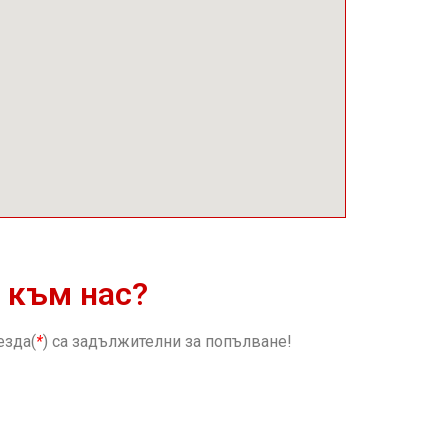
 към нас?
езда(
*
) са задължителни за попълване!