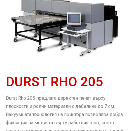
DURST RHO 205
Durst Rho 205 предлага директен печат върху
плоскости и ролни материали с дебелина до 7 см.
Вакуумната технология на принтера позволява добра
фиксация на медията върху работния плот, което
прави възможен печата дори върху тежки и гъвкави