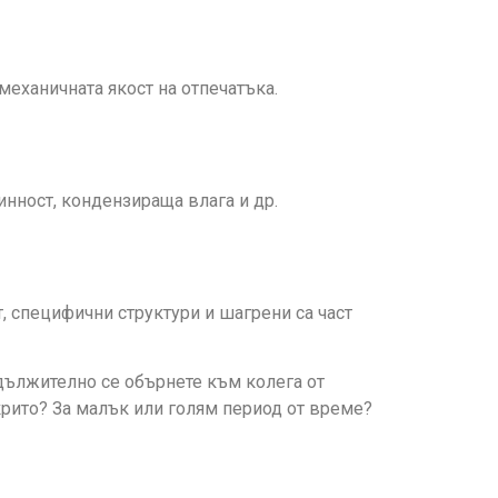
еханичната якост на отпечатъка.
нност, кондензираща влага и др.
т, специфични структури и шагрени са част
адължително се обърнете към колега от
крито? За малък или голям период от време?