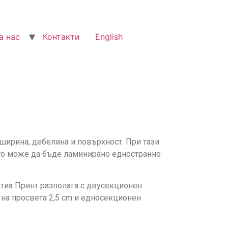
а нас
Контакти
English
ширина, дебелина и повърхност. При тази
ето може да бъде ламинирано едностранно
тиа Принт разполага с двусекционен
 на просвета 2,5 cm и едносекционен