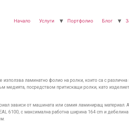
Начало
Услуги
Портфолио
Блог
З
 използва ламинатно фолио на ролки, които са с различна 
към медията, посредством притискащи ролки, като издели
иал зависи от машината или самия ламиниращ материал. А
EAL 6100, с максимална работна ширина 164 cm и дебелина
м.