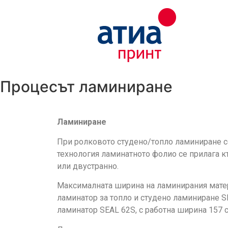
Процесът ламиниране
Ламиниране
При ролковото студено/топло ламиниране се
технология ламинатното фолио се прилага 
или двустранно.
Максималната ширина на ламинирания матер
ламинатор за топло и студено ламиниране S
ламинатор SEAL 62S, с работна ширина 157 с