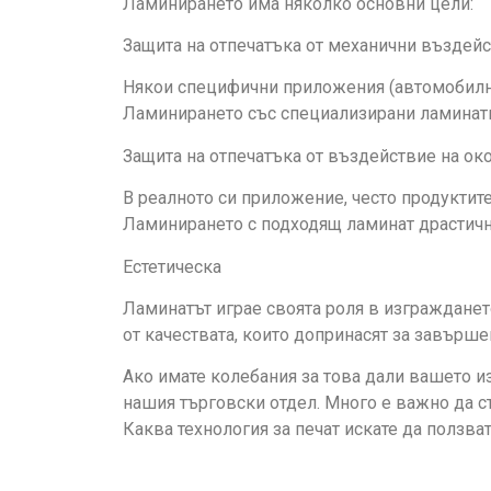
Ламинирането има няколко основни цели:
Защита на отпечатъка от механични въздей
Някои специфични приложения (автомобилна,
Ламинирането със специализирани ламинат
Защита на отпечатъка от въздействие на ок
В реалното си приложение, често продуктит
Ламинирането с подходящ ламинат драстичн
Естетическа
Ламинатът играе своята роля в изграждането
от качествата, които допринасят за завърше
Ако имате колебания за това дали вашето и
нашия търговски отдел. Много е важно да ст
Каква технология за печат искате да ползва