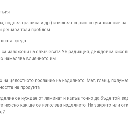
ствия
 подова графика и др.) изискват сериозно увеличение на м
и решава този проблем.
олната среда
е са изложени на слънчевата УВ радиация, дъждовна кисели
о намалява влиянието им.
 на цялостното послание на изделието. Мат, гланц, полума
ността на продукта.
зделие се нуждае от ламинат и какъв точно да бъде той, з
е наясно как ще се използва изделието. На закрито или от
те?