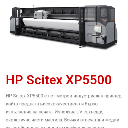
HP Scitex XP5500
HP Scitex XP5500 е пет метров индустриален принтер,
който предлага висококачествено и бързо
изпълнение на печата. Използва UV съхнещи,
екологично чисти мастила. Всички отпечатани медии
са устойчиви на външни атмосферни условия.